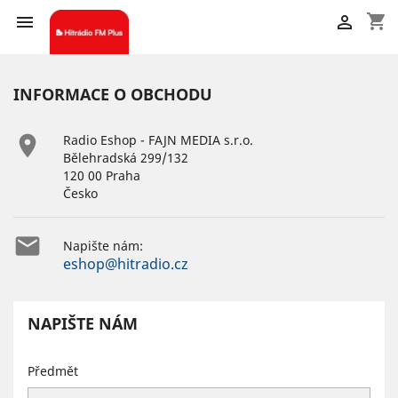
shopping_cart


INFORMACE O OBCHODU

Radio Eshop - FAJN MEDIA s.r.o.
Bělehradská 299/132
120 00 Praha
Česko

Napište nám:
eshop@hitradio.cz
NAPIŠTE NÁM
Předmět